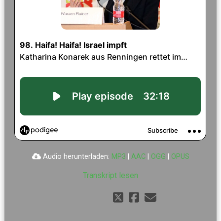
Audio herunterladen:
MP3
|
AAC
|
OGG
|
OPUS
Transkript lesen