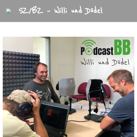
SZ/BZ – Willi und Dödel
Startseite
Archiv