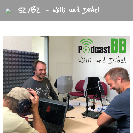
SZ/BZ – Willi und Dödel
Startseite
Archiv