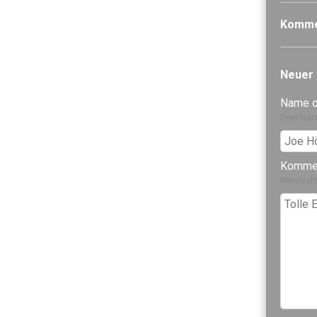
Komme
Neuer
Name 
Dein Nam
Komme
Mindeste