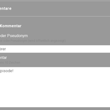
ntare
 Kommentar
oder Pseudonym
e oder Pseudonym (wird öffentlich angezeigt)
ntar
ns 10 Zeichen