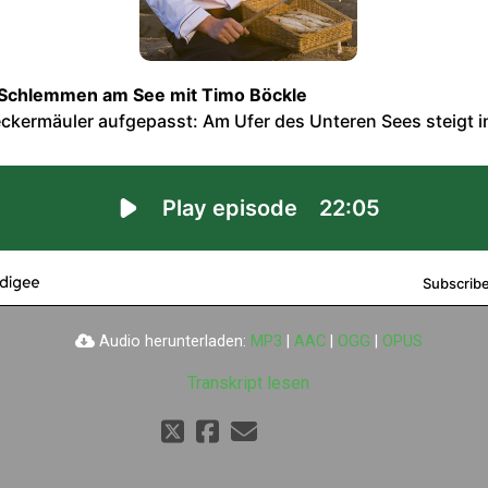
Audio herunterladen:
MP3
|
AAC
|
OGG
|
OPUS
Transkript lesen