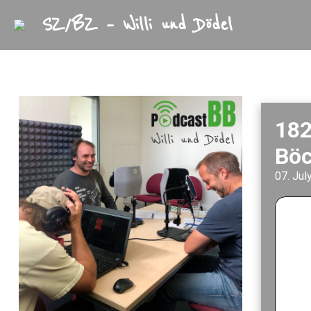
SZ/BZ – Willi und Dödel
Startseite
Archiv
182
Böc
07. Jul