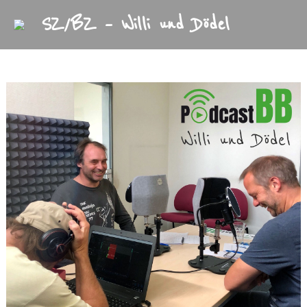
SZ/BZ – Willi und Dödel
Startseite
Archiv