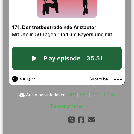
Audio herunterladen:
MP3
|
AAC
|
OGG
|
OPUS
Transkript lesen