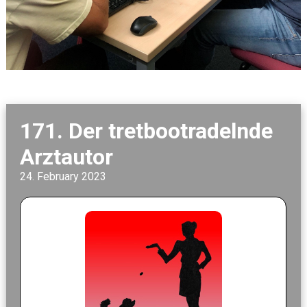
171. Der tretbootradelnde
Arztautor
24. February 2023